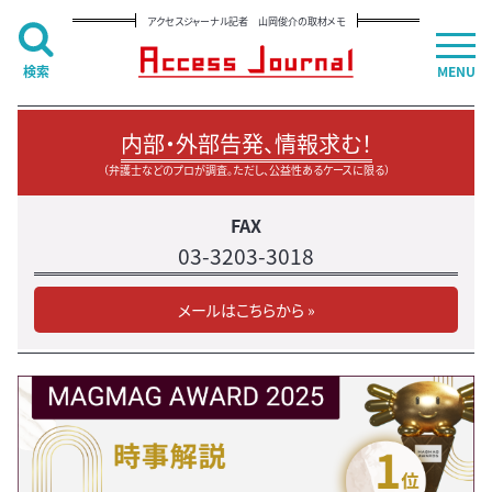
アクセスジャーナル記者 山岡俊介の取材メモ
検索
MENU
内部・外部告発、情報求む！
（弁護士などのプロが調査。ただし、公益性あるケースに限る）
FAX
03-3203-3018
メールはこちらから »