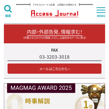
アクセスジャーナル記者 山岡俊介の取材メモ
検索
MENU
内部・外部告発、情報求む！
（弁護士などのプロが調査。ただし、公益性あるケースに限る）
FAX
03-3203-3018
メールはこちらから »