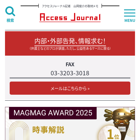
アクセスジャーナル記者 山岡俊介の取材メモ
検索
MENU
内部・外部告発、情報求む！
（弁護士などのプロが調査。ただし、公益性あるケースに限る）
FAX
03-3203-3018
メールはこちらから »