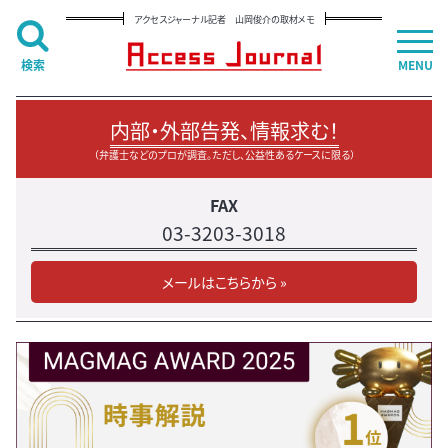
アクセスジャーナル記者 山岡俊介の取材メモ
検索
MENU
内部・外部告発、情報求む！
（弁護士などのプロが調査。ただし、公益性あるケースに限る）
FAX
03-3203-3018
メールはこちらから »