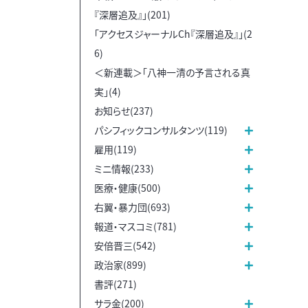
『深層追及』」(201)
「アクセスジャーナルCh『深層追及』」(2
6)
＜新連載＞「八神一清の予言される真
実」(4)
お知らせ(237)
パシフィックコンサルタンツ(119)
雇用(119)
ミニ情報(233)
医療・健康(500)
右翼・暴力団(693)
報道・マスコミ(781)
安倍晋三(542)
政治家(899)
書評(271)
サラ金(200)