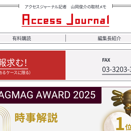
アクセスジャーナル記者 山岡俊介の取材メモ
有料購読
編集長紹介
報求む！
FAX
03-3203-
あるケースに限る）