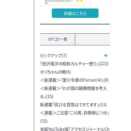
詳細はこちら
カテゴリ一覧
ピックアップ(7)
『田沢竜次の昭和カルチャー甦り』(222)
ホリちゃんの眼(6)
＜新連載＞『愛川令章のForcast AI』(8)
＜新連載＞『わが国の親権問題を考え
る』(15)
新連載「詫びる覚悟はできてます」(13)
＜連載＞ご注意『この男、詐欺師につき』
(32)
本紙YouTube版「アクセスジャーナルCh