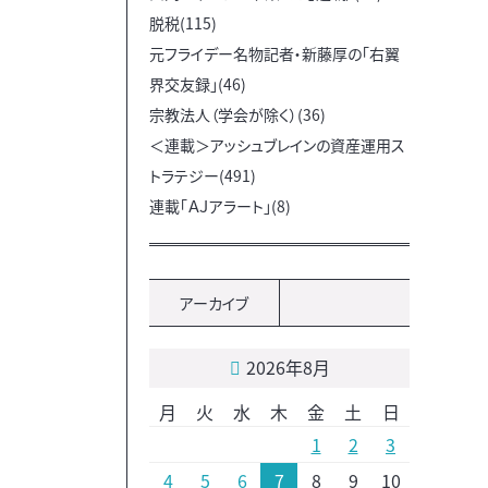
脱税(115)
元フライデー名物記者・新藤厚の「右翼
界交友録」(46)
宗教法人（学会が除く）(36)
＜連載＞アッシュブレインの資産運用ス
トラテジー(491)
連載「ＡＪアラート」(8)
アーカイブ
2026年8月
月
火
水
木
金
土
日
1
2
3
4
5
6
7
8
9
10