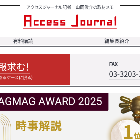
アクセスジャーナル記者 山岡俊介の取材メモ
有料購読
編集長紹介
報求む！
FAX
03-3203-
あるケースに限る）