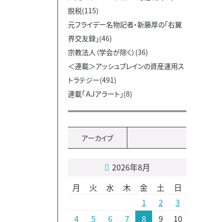
脱税(115)
元フライデー名物記者・新藤厚の「右翼
界交友録」(46)
宗教法人（学会が除く）(36)
＜連載＞アッシュブレインの資産運用ス
トラテジー(491)
連載「ＡＪアラート」(8)
アーカイブ
2026年8月
月
火
水
木
金
土
日
1
2
3
4
5
6
7
8
9
10