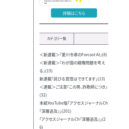
詳細はこちら
カテゴリ一覧
＜新連載＞『愛川令章のForcast AI』(8)
＜新連載＞『わが国の親権問題を考え
る』(15)
新連載「詫びる覚悟はできてます」(13)
＜連載＞ご注意『この男、詐欺師につき』
(32)
本紙YouTube版「アクセスジャーナルCh
『深層追及』」(201)
「アクセスジャーナルCh『深層追及』」(2
6)