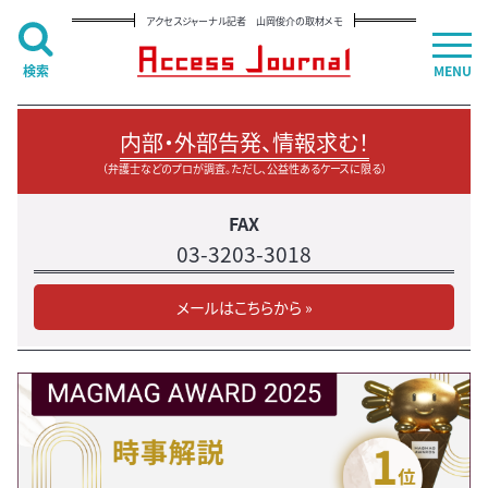
アクセスジャーナル記者 山岡俊介の取材メモ
検索
MENU
内部・外部告発、情報求む！
（弁護士などのプロが調査。ただし、公益性あるケースに限る）
FAX
03-3203-3018
メールはこちらから »