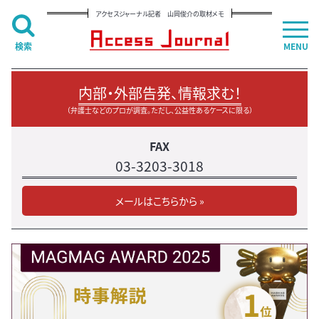
アクセスジャーナル記者 山岡俊介の取材メモ
検索
MENU
内部・外部告発、情報求む！
（弁護士などのプロが調査。ただし、公益性あるケースに限る）
FAX
03-3203-3018
メールはこちらから »