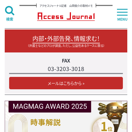
アクセスジャーナル記者 山岡俊介の取材メモ
検索
MENU
内部・外部告発、情報求む！
（弁護士などのプロが調査。ただし、公益性あるケースに限る）
FAX
03-3203-3018
メールはこちらから »