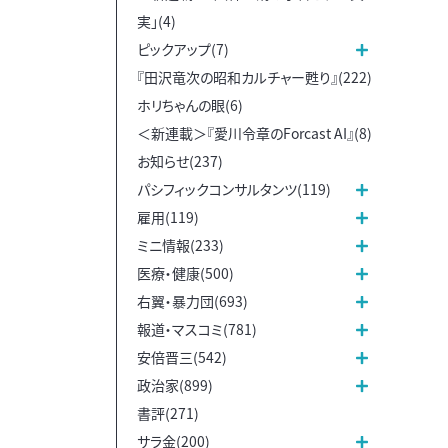
実」(4)
ピックアップ(7)
『田沢竜次の昭和カルチャー甦り』(222)
ホリちゃんの眼(6)
＜新連載＞『愛川令章のForcast AI』(8)
お知らせ(237)
パシフィックコンサルタンツ(119)
雇用(119)
ミニ情報(233)
医療・健康(500)
右翼・暴力団(693)
報道・マスコミ(781)
安倍晋三(542)
政治家(899)
書評(271)
サラ金(200)