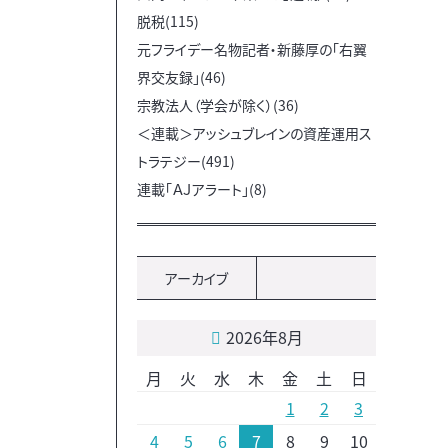
脱税(115)
元フライデー名物記者・新藤厚の「右翼
界交友録」(46)
宗教法人（学会が除く）(36)
＜連載＞アッシュブレインの資産運用ス
トラテジー(491)
連載「ＡＪアラート」(8)
アーカイブ
2026年8月
月
火
水
木
金
土
日
1
2
3
4
5
6
7
8
9
10