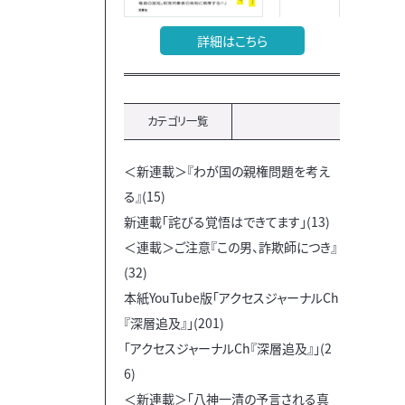
詳細はこちら
カテゴリ一覧
＜新連載＞『わが国の親権問題を考え
る』(15)
新連載「詫びる覚悟はできてます」(13)
＜連載＞ご注意『この男、詐欺師につき』
(32)
本紙YouTube版「アクセスジャーナルCh
『深層追及』」(201)
「アクセスジャーナルCh『深層追及』」(2
6)
＜新連載＞「八神一清の予言される真