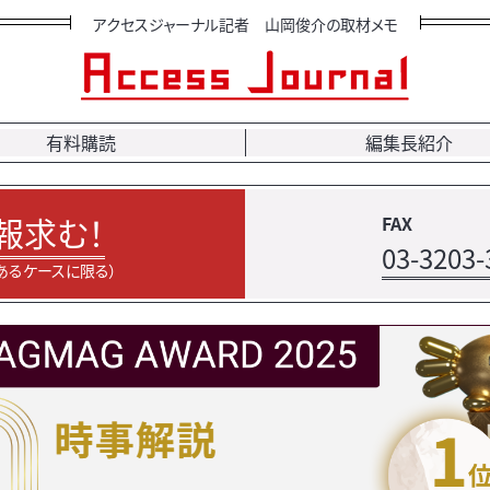
アクセスジャーナル記者 山岡俊介の取材メモ
有料購読
編集長紹介
報求む！
FAX
03-3203-
あるケースに限る）