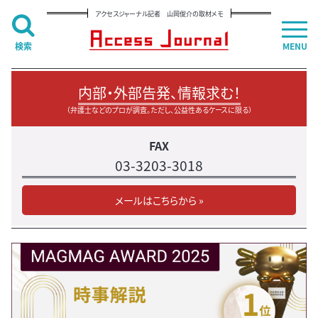
アクセスジャーナル記者 山岡俊介の取材メモ
検索
MENU
内部・外部告発、情報求む！
（弁護士などのプロが調査。ただし、公益性あるケースに限る）
FAX
03-3203-3018
メールはこちらから »