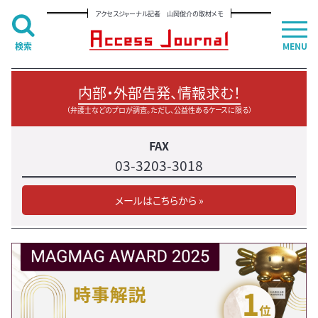
アクセスジャーナル記者 山岡俊介の取材メモ
検索
MENU
内部・外部告発、情報求む！
（弁護士などのプロが調査。ただし、公益性あるケースに限る）
FAX
03-3203-3018
メールはこちらから »