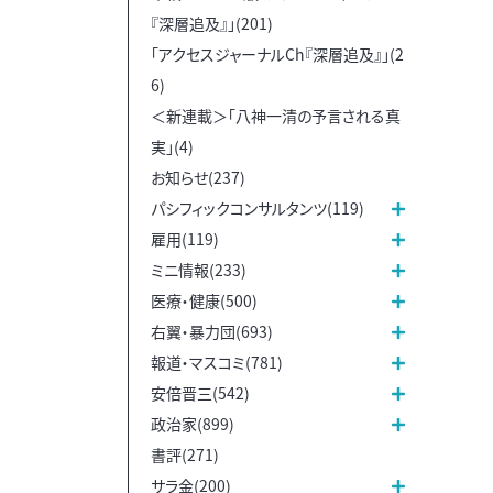
『深層追及』」(201)
「アクセスジャーナルCh『深層追及』」(2
6)
＜新連載＞「八神一清の予言される真
実」(4)
お知らせ(237)
パシフィックコンサルタンツ(119)
雇用(119)
ミニ情報(233)
医療・健康(500)
右翼・暴力団(693)
報道・マスコミ(781)
安倍晋三(542)
政治家(899)
書評(271)
サラ金(200)