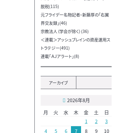
脱税(115)
元フライデー名物記者・新藤厚の「右翼
界交友録」(46)
宗教法人（学会が除く）(36)
＜連載＞アッシュブレインの資産運用ス
トラテジー(491)
連載「ＡＪアラート」(8)
アーカイブ
2026年8月
月
火
水
木
金
土
日
1
2
3
4
5
6
7
8
9
10