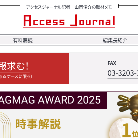
アクセスジャーナル記者 山岡俊介の取材メモ
有料購読
編集長紹介
報求む！
FAX
03-3203-
あるケースに限る）