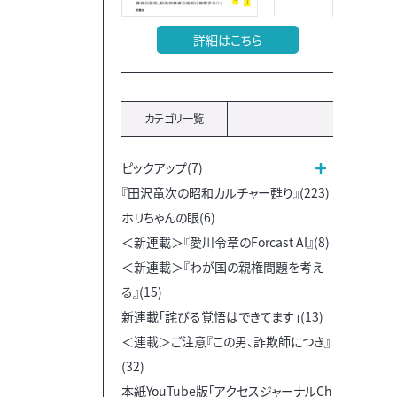
詳細はこちら
カテゴリ一覧
ピックアップ(7)
『田沢竜次の昭和カルチャー甦り』(223)
ホリちゃんの眼(6)
＜新連載＞『愛川令章のForcast AI』(8)
＜新連載＞『わが国の親権問題を考え
る』(15)
新連載「詫びる覚悟はできてます」(13)
＜連載＞ご注意『この男、詐欺師につき』
(32)
本紙YouTube版「アクセスジャーナルCh