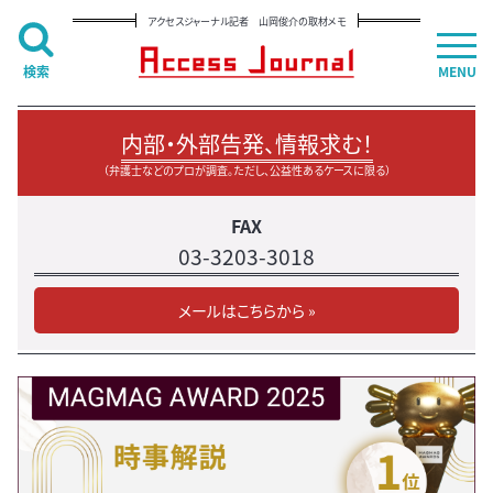
アクセスジャーナル記者 山岡俊介の取材メモ
検索
MENU
内部・外部告発、情報求む！
（弁護士などのプロが調査。ただし、公益性あるケースに限る）
FAX
03-3203-3018
メールはこちらから »