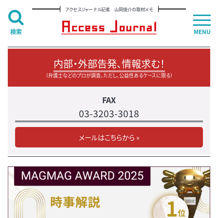
アクセスジャーナル記者 山岡俊介の取材メモ
検索
MENU
内部・外部告発、情報求む！
（弁護士などのプロが調査。ただし、公益性あるケースに限る）
FAX
03-3203-3018
メールはこちらから »