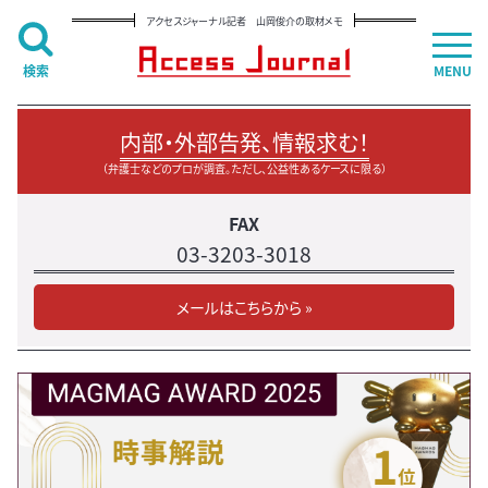
アクセスジャーナル記者 山岡俊介の取材メモ
検索
MENU
内部・外部告発、情報求む！
（弁護士などのプロが調査。ただし、公益性あるケースに限る）
FAX
03-3203-3018
メールはこちらから »