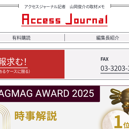
アクセスジャーナル記者 山岡俊介の取材メモ
有料購読
編集長紹介
報求む！
FAX
03-3203-
あるケースに限る）