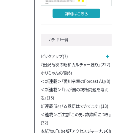
詳細はこちら
カテゴリ一覧
ピックアップ(7)
『田沢竜次の昭和カルチャー甦り』(222)
ホリちゃんの眼(6)
＜新連載＞『愛川令章のForcast AI』(8)
＜新連載＞『わが国の親権問題を考え
る』(15)
新連載「詫びる覚悟はできてます」(13)
＜連載＞ご注意『この男、詐欺師につき』
(32)
本紙YouTube版「アクセスジャーナルCh