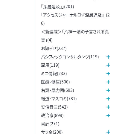
『深層追及』」(201)
「アクセスジャーナルCh『深層追及』」(2
6)
＜新連載＞「八神一清の予言される真
実」(4)
お知らせ(237)
パシフィックコンサルタンツ(119)
雇用(119)
ミニ情報(233)
医療・健康(500)
右翼・暴力団(693)
報道・マスコミ(781)
安倍晋三(542)
政治家(899)
書評(271)
サラ金(200)