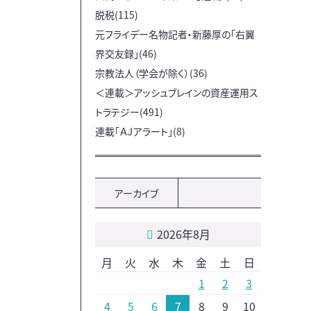
脱税(115)
元フライデー名物記者・新藤厚の「右翼
界交友録」(46)
宗教法人（学会が除く）(36)
＜連載＞アッシュブレインの資産運用ス
トラテジー(491)
連載「ＡＪアラート」(8)
アーカイブ
2026年8月
月
火
水
木
金
土
日
1
2
3
4
5
6
7
8
9
10