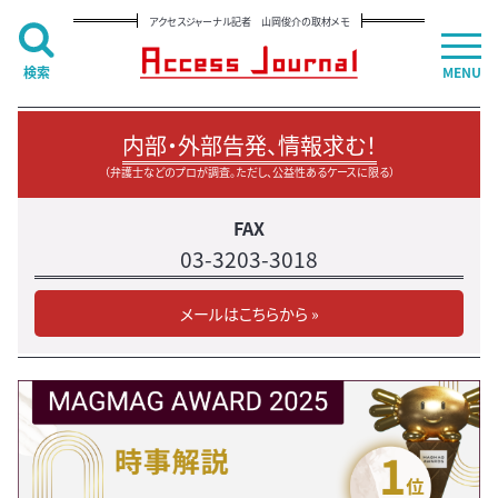
アクセスジャーナル記者 山岡俊介の取材メモ
検索
MENU
内部・外部告発、情報求む！
（弁護士などのプロが調査。ただし、公益性あるケースに限る）
FAX
03-3203-3018
メールはこちらから »