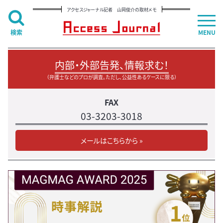
アクセスジャーナル記者 山岡俊介の取材メモ
検索
MENU
内部・外部告発、情報求む！
（弁護士などのプロが調査。ただし、公益性あるケースに限る）
FAX
03-3203-3018
メールはこちらから »