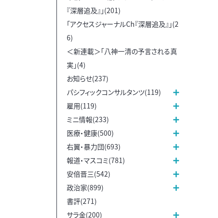
『深層追及』」(201)
「アクセスジャーナルCh『深層追及』」(2
6)
＜新連載＞「八神一清の予言される真
実」(4)
お知らせ(237)
パシフィックコンサルタンツ(119)
雇用(119)
ミニ情報(233)
医療・健康(500)
右翼・暴力団(693)
報道・マスコミ(781)
安倍晋三(542)
政治家(899)
書評(271)
サラ金(200)