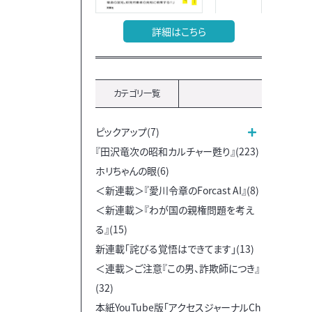
詳細はこちら
カテゴリ一覧
ピックアップ(7)
『田沢竜次の昭和カルチャー甦り』(223)
ホリちゃんの眼(6)
＜新連載＞『愛川令章のForcast AI』(8)
＜新連載＞『わが国の親権問題を考え
る』(15)
新連載「詫びる覚悟はできてます」(13)
＜連載＞ご注意『この男、詐欺師につき』
(32)
本紙YouTube版「アクセスジャーナルCh