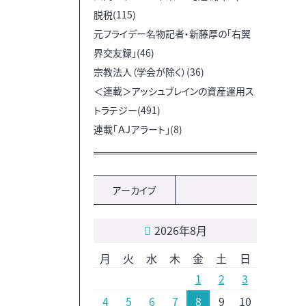
脱税(115)
元フライデー名物記者・新藤厚の「右翼
界交友録」(46)
宗教法人（学会が除く）(36)
＜連載＞アッシュブレインの資産運用ス
トラテジー(491)
連載「ＡＪアラート」(8)
アーカイブ
2026年8月
月
火
水
木
金
土
日
1
2
3
4
5
6
7
8
9
10