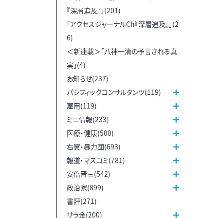
『深層追及』」(201)
「アクセスジャーナルCh『深層追及』」(2
6)
＜新連載＞「八神一清の予言される真
実」(4)
お知らせ(237)
パシフィックコンサルタンツ(119)
雇用(119)
ミニ情報(233)
医療・健康(500)
右翼・暴力団(693)
報道・マスコミ(781)
安倍晋三(542)
政治家(899)
書評(271)
サラ金(200)