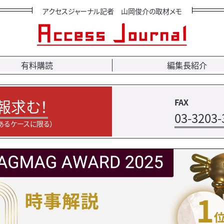
アクセスジャーナル記者 山岡俊介の取材メモ
有料購読
編集長紹介
報求む！
FAX
03-3203-
あるケースに限る）