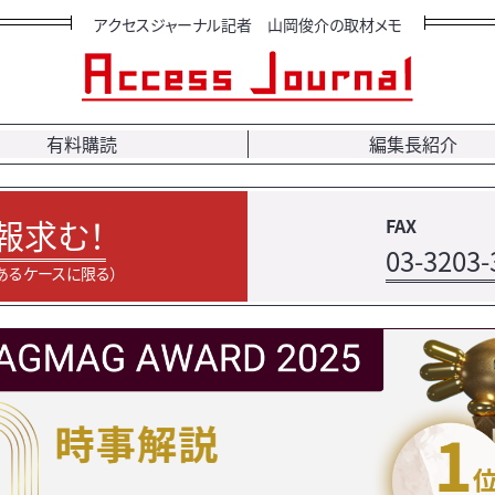
アクセスジャーナル記者 山岡俊介の取材メモ
有料購読
編集長紹介
報求む！
FAX
03-3203-
あるケースに限る）