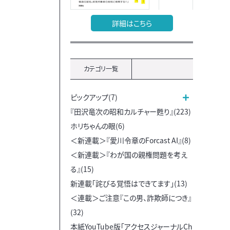
詳細はこちら
カテゴリ一覧
ピックアップ(7)
『田沢竜次の昭和カルチャー甦り』(223)
ホリちゃんの眼(6)
＜新連載＞『愛川令章のForcast AI』(8)
＜新連載＞『わが国の親権問題を考え
る』(15)
新連載「詫びる覚悟はできてます」(13)
＜連載＞ご注意『この男、詐欺師につき』
(32)
本紙YouTube版「アクセスジャーナルCh