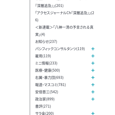
『深層追及』」(201)
「アクセスジャーナルCh『深層追及』」(2
6)
＜新連載＞「八神一清の予言される真
実」(4)
お知らせ(237)
パシフィックコンサルタンツ(119)
雇用(119)
ミニ情報(233)
医療・健康(500)
右翼・暴力団(693)
報道・マスコミ(781)
安倍晋三(542)
政治家(899)
書評(271)
サラ金(200)