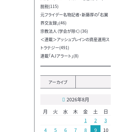
脱税(115)
元フライデー名物記者・新藤厚の「右翼
界交友録」(46)
宗教法人（学会が除く）(36)
＜連載＞アッシュブレインの資産運用ス
トラテジー(491)
連載「ＡＪアラート」(8)
アーカイブ
2026年8月
月
火
水
木
金
土
日
1
2
3
4
5
6
7
8
9
10