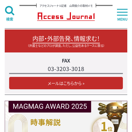
アクセスジャーナル記者 山岡俊介の取材メモ
検索
MENU
内部・外部告発、情報求む！
（弁護士などのプロが調査。ただし、公益性あるケースに限る）
FAX
03-3203-3018
メールはこちらから »