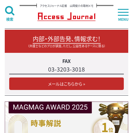
アクセスジャーナル記者 山岡俊介の取材メモ
検索
MENU
内部・外部告発、情報求む！
（弁護士などのプロが調査。ただし、公益性あるケースに限る）
FAX
03-3203-3018
メールはこちらから »