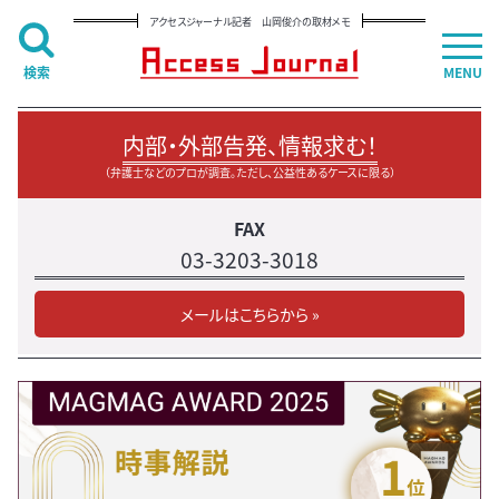
アクセスジャーナル記者 山岡俊介の取材メモ
検索
MENU
内部・外部告発、情報求む！
（弁護士などのプロが調査。ただし、公益性あるケースに限る）
FAX
03-3203-3018
メールはこちらから »