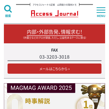
アクセスジャーナル記者 山岡俊介の取材メモ
検索
MENU
内部・外部告発、情報求む！
（弁護士などのプロが調査。ただし、公益性あるケースに限る）
FAX
03-3203-3018
メールはこちらから »