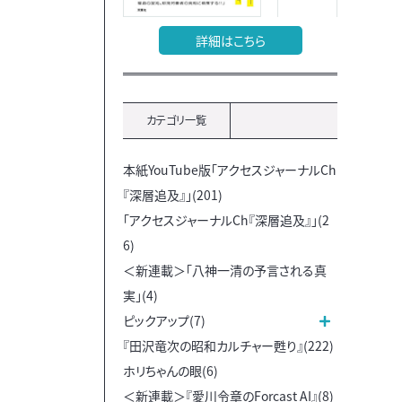
詳細はこちら
カテゴリ一覧
本紙YouTube版「アクセスジャーナルCh
『深層追及』」(201)
「アクセスジャーナルCh『深層追及』」(2
6)
＜新連載＞「八神一清の予言される真
実」(4)
ピックアップ(7)
『田沢竜次の昭和カルチャー甦り』(222)
ホリちゃんの眼(6)
＜新連載＞『愛川令章のForcast AI』(8)