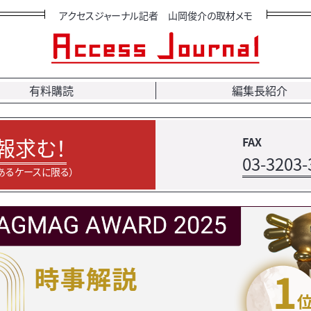
アクセスジャーナル記者 山岡俊介の取材メモ
有料購読
編集長紹介
報求む！
FAX
03-3203-
あるケースに限る）