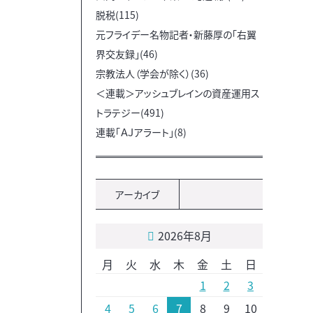
脱税(115)
元フライデー名物記者・新藤厚の「右翼
界交友録」(46)
宗教法人（学会が除く）(36)
＜連載＞アッシュブレインの資産運用ス
トラテジー(491)
連載「ＡＪアラート」(8)
アーカイブ
2026年8月
月
火
水
木
金
土
日
1
2
3
4
5
6
7
8
9
10