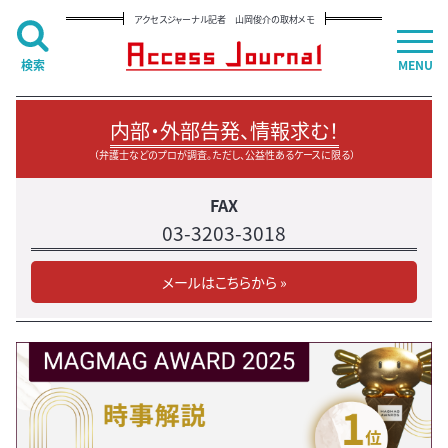
アクセスジャーナル記者 山岡俊介の取材メモ
検索
MENU
内部・外部告発、情報求む！
（弁護士などのプロが調査。ただし、公益性あるケースに限る）
FAX
03-3203-3018
メールはこちらから »