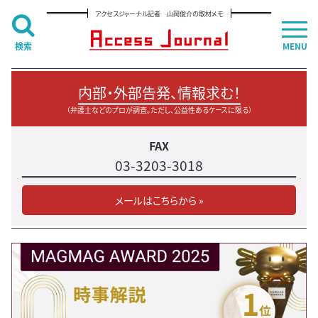
アクセスジャーナル記者 山岡俊介の取材メモ
検索
MENU
内部・外部告発、情報求む！
（弁護士などのプロが調査。ただし、公益性あるケースに限る）
FAX
03-3203-3018
メールはこちらから »