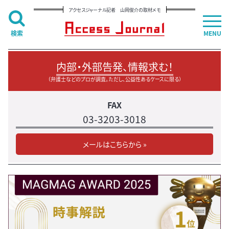
アクセスジャーナル記者 山岡俊介の取材メモ
検索
MENU
内部・外部告発、情報求む！
（弁護士などのプロが調査。ただし、公益性あるケースに限る）
FAX
03-3203-3018
メールはこちらから »