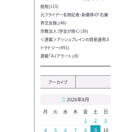
脱税(115)
元フライデー名物記者・新藤厚の「右翼
界交友録」(46)
宗教法人（学会が除く）(36)
＜連載＞アッシュブレインの資産運用ス
トラテジー(491)
連載「ＡＪアラート」(8)
アーカイブ
2026年8月
月
火
水
木
金
土
日
1
2
3
4
5
6
7
8
9
10