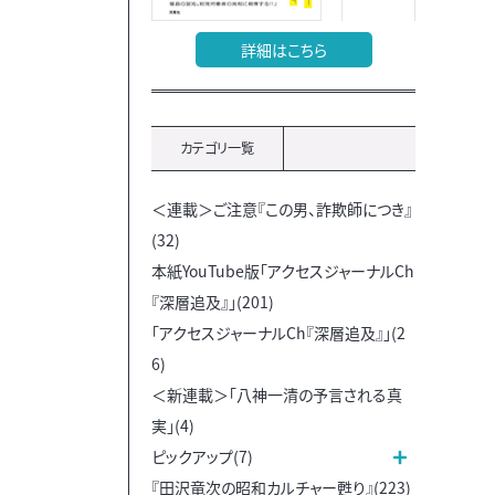
詳細はこちら
カテゴリ一覧
＜連載＞ご注意『この男、詐欺師につき』
(32)
本紙YouTube版「アクセスジャーナルCh
『深層追及』」(201)
「アクセスジャーナルCh『深層追及』」(2
6)
＜新連載＞「八神一清の予言される真
実」(4)
ピックアップ(7)
『田沢竜次の昭和カルチャー甦り』(223)