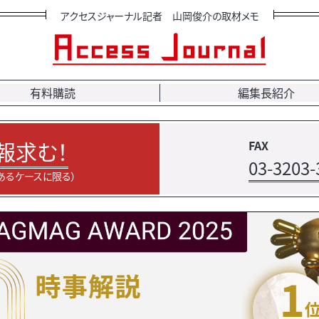
アクセスジャーナル記者 山岡俊介の取材メモ
有料購読
編集長紹介
報求む！
FAX
03-3203-
あるケースに限る）