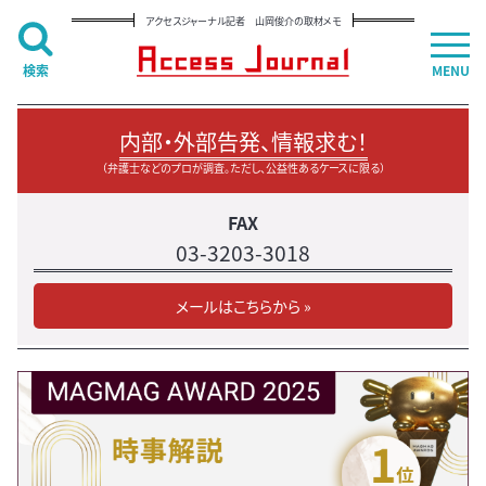
アクセスジャーナル記者 山岡俊介の取材メモ
検索
MENU
内部・外部告発、情報求む！
（弁護士などのプロが調査。ただし、公益性あるケースに限る）
FAX
03-3203-3018
メールはこちらから »