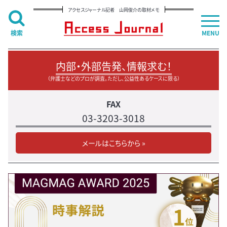
アクセスジャーナル記者 山岡俊介の取材メモ
検索
MENU
内部・外部告発、情報求む！
（弁護士などのプロが調査。ただし、公益性あるケースに限る）
FAX
03-3203-3018
メールはこちらから »