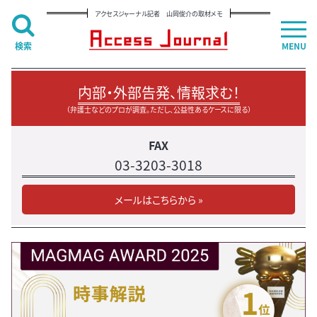
アクセスジャーナル記者 山岡俊介の取材メモ
検索
MENU
内部・外部告発、情報求む！
（弁護士などのプロが調査。ただし、公益性あるケースに限る）
FAX
03-3203-3018
メールはこちらから »