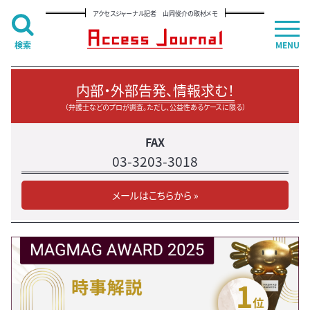
アクセスジャーナル記者 山岡俊介の取材メモ
検索
MENU
内部・外部告発、情報求む！
（弁護士などのプロが調査。ただし、公益性あるケースに限る）
FAX
03-3203-3018
メールはこちらから »