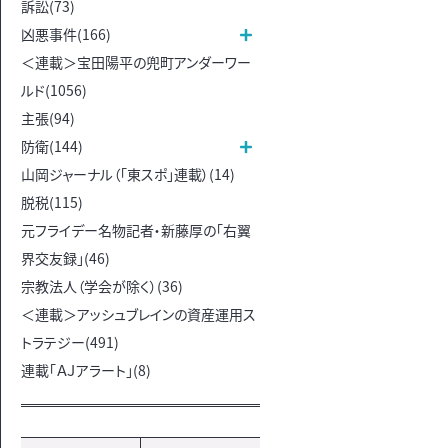
訴訟(73)
凶悪事件(166)
＜連載＞宝田陽平の兜町アンダーワー
ルド(1056)
主張(94)
防衛(144)
山岡ジャーナル（「東スポ」連載）(14)
脱税(115)
元フライデー名物記者・新藤厚の「右翼
界交友録」(46)
宗教法人（学会が除く）(36)
＜連載＞アッシュブレインの資産運用ス
トラテジー(491)
連載「ＡＪアラート」(8)