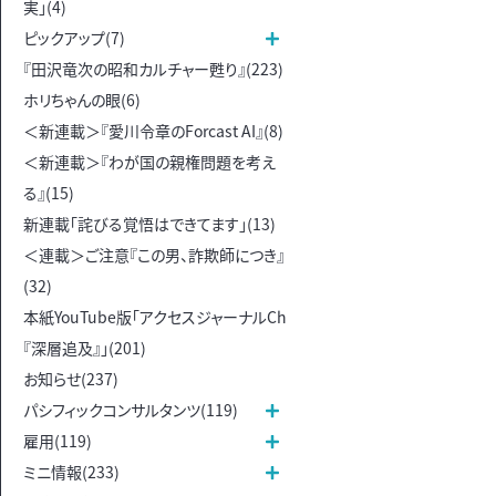
実」(4)
ピックアップ(7)
『田沢竜次の昭和カルチャー甦り』(223)
ホリちゃんの眼(6)
＜新連載＞『愛川令章のForcast AI』(8)
＜新連載＞『わが国の親権問題を考え
る』(15)
新連載「詫びる覚悟はできてます」(13)
＜連載＞ご注意『この男、詐欺師につき』
(32)
本紙YouTube版「アクセスジャーナルCh
『深層追及』」(201)
お知らせ(237)
パシフィックコンサルタンツ(119)
雇用(119)
ミニ情報(233)