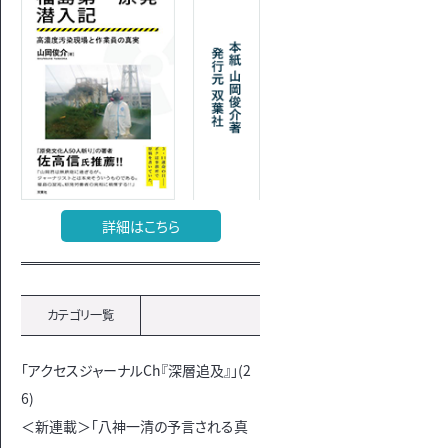
詳細はこちら
カテゴリ一覧
「アクセスジャーナルCh『深層追及』」(2
6)
＜新連載＞「八神一清の予言される真