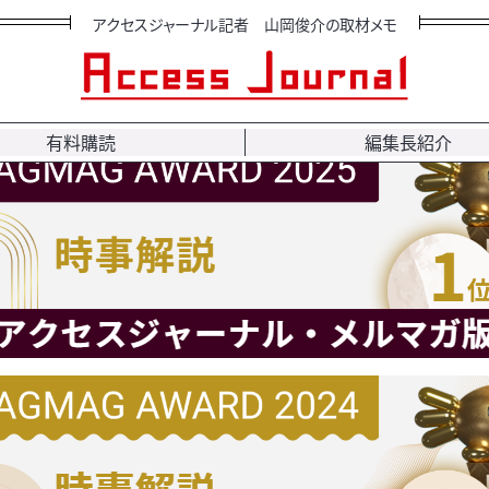
アクセスジャーナル記者 山岡俊介の取材メモ
求む！
FAX
03-32
ースに限る）
有料購読
編集長紹介