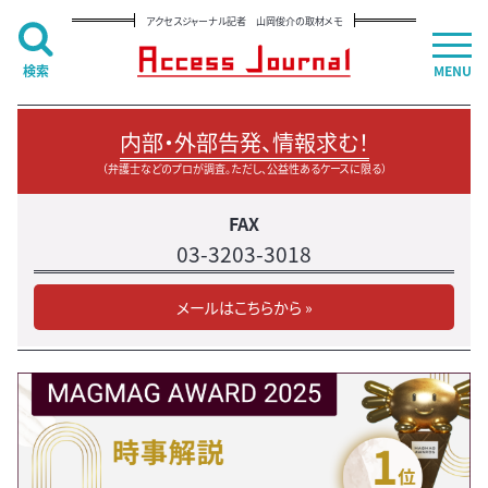
アクセスジャーナル記者 山岡俊介の取材メモ
検索
MENU
内部・外部告発、情報求む！
（弁護士などのプロが調査。ただし、公益性あるケースに限る）
FAX
03-3203-3018
メールはこちらから »