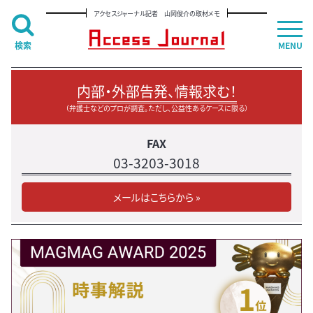
アクセスジャーナル記者 山岡俊介の取材メモ
検索
MENU
内部・外部告発、情報求む！
（弁護士などのプロが調査。ただし、公益性あるケースに限る）
FAX
03-3203-3018
メールはこちらから »