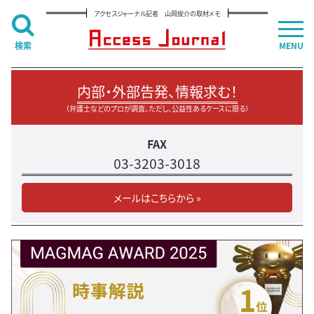
アクセスジャーナル記者 山岡俊介の取材メモ
検索
MENU
内部・外部告発、情報求む！
（弁護士などのプロが調査。ただし、公益性あるケースに限る）
FAX
03-3203-3018
メールはこちらから »