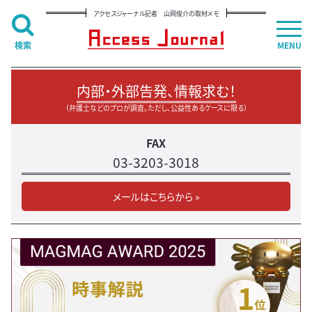
アクセスジャーナル記者 山岡俊介の取材メモ
検索
MENU
内部・外部告発、情報求む！
（弁護士などのプロが調査。ただし、公益性あるケースに限る）
FAX
03-3203-3018
メールはこちらから »