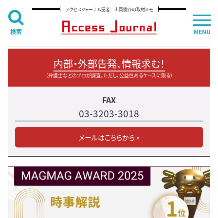
アクセスジャーナル記者 山岡俊介の取材メモ
検索
MENU
内部・外部告発、情報求む！
（弁護士などのプロが調査。ただし、公益性あるケースに限る）
FAX
03-3203-3018
メールはこちらから »