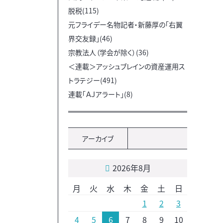
脱税(115)
元フライデー名物記者・新藤厚の「右翼
界交友録」(46)
宗教法人（学会が除く）(36)
＜連載＞アッシュブレインの資産運用ス
トラテジー(491)
連載「ＡＪアラート」(8)
アーカイブ
2026年8月
月
火
水
木
金
土
日
1
2
3
4
5
6
7
8
9
10