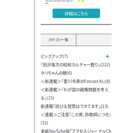
詳細はこちら
カテゴリ一覧
ピックアップ(7)
『田沢竜次の昭和カルチャー甦り』(222)
ホリちゃんの眼(6)
＜新連載＞『愛川令章のForcast AI』(8)
＜新連載＞『わが国の親権問題を考え
る』(15)
新連載「詫びる覚悟はできてます」(13)
＜連載＞ご注意『この男、詐欺師につき』
(32)
本紙YouTube版「アクセスジャーナルCh