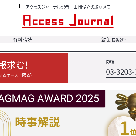
アクセスジャーナル記者 山岡俊介の取材メモ
有料購読
編集長紹介
報求む！
FAX
03-3203-
あるケースに限る）