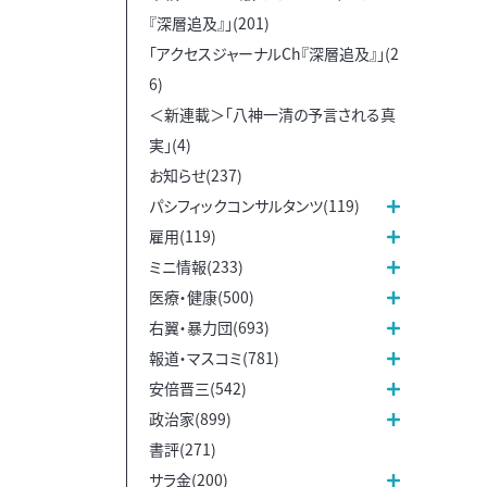
『深層追及』」(201)
「アクセスジャーナルCh『深層追及』」(2
6)
＜新連載＞「八神一清の予言される真
実」(4)
お知らせ(237)
パシフィックコンサルタンツ(119)
雇用(119)
ミニ情報(233)
医療・健康(500)
右翼・暴力団(693)
報道・マスコミ(781)
安倍晋三(542)
政治家(899)
書評(271)
サラ金(200)