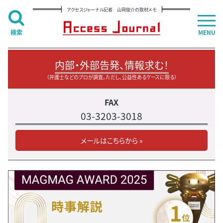
アクセスジャーナル記者 山岡俊介の取材メモ
検索
MENU
内部・外部告発、情報求む！
（弁護士などのプロが調査。ただし、公益性あるケースに限る）
FAX
03-3203-3018
メールはこちらから »