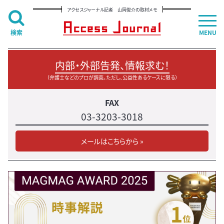
アクセスジャーナル記者 山岡俊介の取材メモ
検索
MENU
内部・外部告発、情報求む！
（弁護士などのプロが調査。ただし、公益性あるケースに限る）
FAX
03-3203-3018
メールはこちらから »