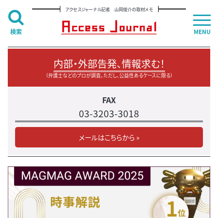
アクセスジャーナル記者 山岡俊介の取材メモ
検索
MENU
内部・外部告発、情報求む！
（弁護士などのプロが調査。ただし、公益性あるケースに限る）
FAX
03-3203-3018
メールはこちらから »