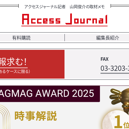
アクセスジャーナル記者 山岡俊介の取材メモ
有料購読
編集長紹介
報求む！
FAX
03-3203-
あるケースに限る）