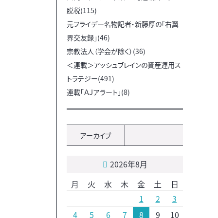
脱税(115)
元フライデー名物記者・新藤厚の「右翼
界交友録」(46)
宗教法人（学会が除く）(36)
＜連載＞アッシュブレインの資産運用ス
トラテジー(491)
連載「ＡＪアラート」(8)
アーカイブ
2026年8月
月
火
水
木
金
土
日
1
2
3
4
5
6
7
8
9
10