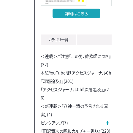
詳細はこちら
カテゴリ一覧
＜連載＞ご注意『この男、詐欺師につき』
(32)
本紙YouTube版「アクセスジャーナルCh
『深層追及』」(201)
「アクセスジャーナルCh『深層追及』」(2
6)
＜新連載＞「八神一清の予言される真
実」(4)
ピックアップ(7)
『田沢竜次の昭和カルチャー甦り』(223)