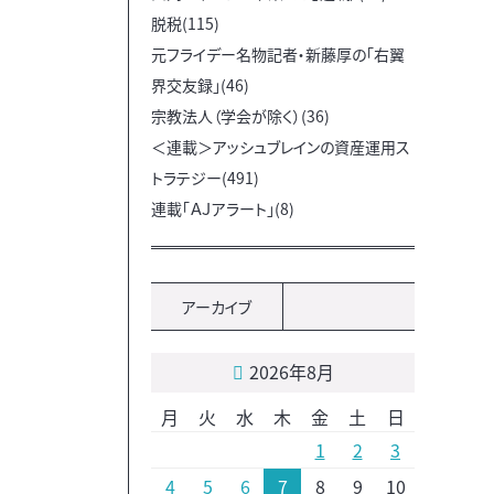
脱税(115)
元フライデー名物記者・新藤厚の「右翼
界交友録」(46)
宗教法人（学会が除く）(36)
＜連載＞アッシュブレインの資産運用ス
トラテジー(491)
連載「ＡＪアラート」(8)
アーカイブ
2026年8月
月
火
水
木
金
土
日
1
2
3
4
5
6
7
8
9
10