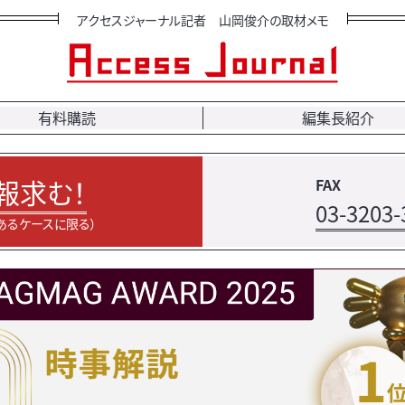
アクセスジャーナル記者 山岡俊介の取材メモ
有料購読
編集長紹介
報求む！
FAX
03-3203-
あるケースに限る）