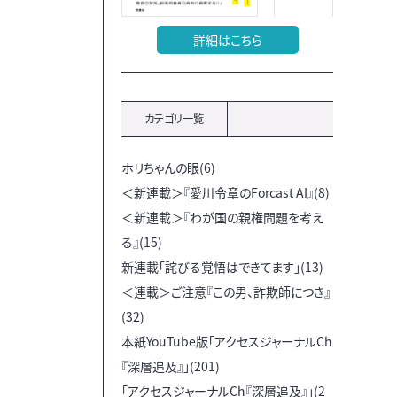
詳細はこちら
カテゴリ一覧
ホリちゃんの眼(6)
＜新連載＞『愛川令章のForcast AI』(8)
＜新連載＞『わが国の親権問題を考え
る』(15)
新連載「詫びる覚悟はできてます」(13)
＜連載＞ご注意『この男、詐欺師につき』
(32)
本紙YouTube版「アクセスジャーナルCh
『深層追及』」(201)
「アクセスジャーナルCh『深層追及』」(2