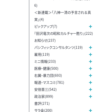
6)
＜新連載＞「八神一清の予言される真
実」(4)
ピックアップ(7)
『田沢竜次の昭和カルチャー甦り』(222)
お知らせ(237)
パシフィックコンサルタンツ(119)
雇用(119)
ミニ情報(233)
医療・健康(500)
右翼・暴力団(693)
報道・マスコミ(781)
安倍晋三(542)
政治家(899)
書評(271)
サラ金(200)