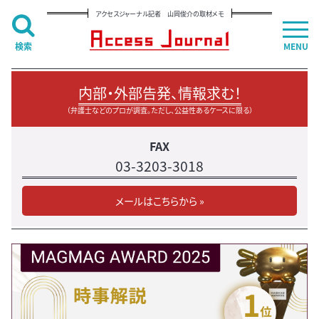
アクセスジャーナル記者 山岡俊介の取材メモ
検索
MENU
内部・外部告発、情報求む！
（弁護士などのプロが調査。ただし、公益性あるケースに限る）
FAX
03-3203-3018
メールはこちらから »