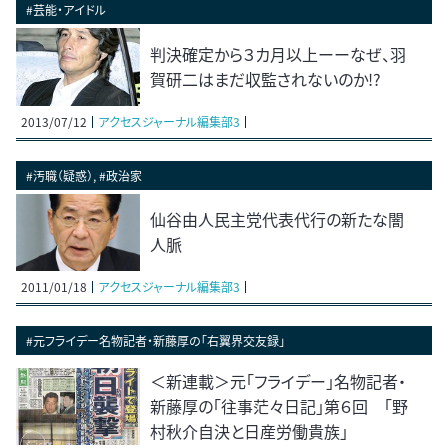
#芸能・アイドル
判決確定から３カ月以上ーーなぜ、羽
賀研二はまだ収監されないのか!?
2013/07/12
アクセスジャーナル編集部3
#汚職（疑惑）, #政治家
仙谷由人民主党代表代行の新たな闇
人脈
2011/01/18
アクセスジャーナル編集部3
#元フライデー名物記者・新藤厚の「右翼界交友録」
＜新連載＞元「フライデー」名物記者・
新藤厚の「往事茫々日記」第６回 「野
村秋介自決と日産労働貴族」