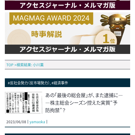
TOP
>
検索結果: 小川薫
#反社会勢力（反市場勢力）, #経済事件
あの「最後の総会屋」が、また逮捕に―
―株主総会シーズン控えた実質“予
防拘禁”？
2023/06/08
yamaoka