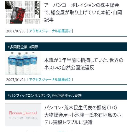
アーバンコーポレイションの株主総会
で、総会屋が取り上げていた本紙・山岡
記事
2007/07/30
アクセスジャーナル編集部2
#多国籍企業, #国際
本紙が１年半前に指摘していた、世界の
ネスレの自然公園法違反
2007/01/04
アクセスジャーナル編集部2
#パシフィックコンサルタンツ, #石垣島ホテル疑惑
パシコン・荒木民生代表の疑惑（１０）
大物総会屋・小池隆一氏を石垣島のホ
テル建設トラブルに派遣