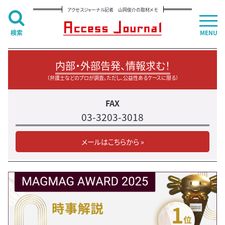
アクセスジャーナル記者 山岡俊介の取材メモ
検索
MENU
内部・外部告発、情報求む！
（弁護士などのプロが調査。ただし、公益性あるケースに限る）
FAX
03-3203-3018
メールはこちらから »