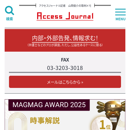
アクセスジャーナル記者 山岡俊介の取材メモ
検索
MENU
内部・外部告発、情報求む！
（弁護士などのプロが調査。ただし、公益性あるケースに限る）
FAX
03-3203-3018
メールはこちらから »