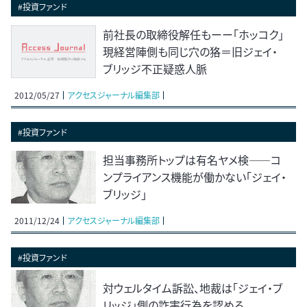
#投資ファンド
前社長の取締役解任もーー「ホッコク」
現経営陣側も同じ穴の狢＝旧ジェイ・
ブリッジ不正疑惑人脈
2012/05/27
アクセスジャーナル編集部
#投資ファンド
担当事務所トップは有名ヤメ検――コ
ンプライアンス機能が働かない「ジェイ・
ブリッジ」
2011/12/24
アクセスジャーナル編集部
#投資ファンド
対ウェルタイム訴訟、地裁は「ジェイ・ブ
リッジ」側の詐害行為を認める